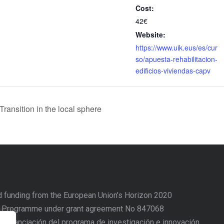
Cost:
42€
Website:
https://www.uik.eus/es/cur
so/apuesta-rehabilitacion-
edificios-viviendas-capv
ransition in the local sphere
d funding from the European Union’s Horizon 2020
n Programme under grant agreement No 847068
o financiación del programa de investigación e innovación