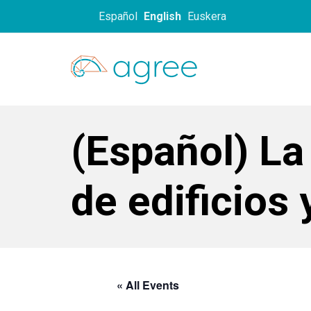
Skip
Skip
Español
English
Euskera
links
to
primary
navigation
Skip
to
content
(Español) La 
de edificios
« All Events