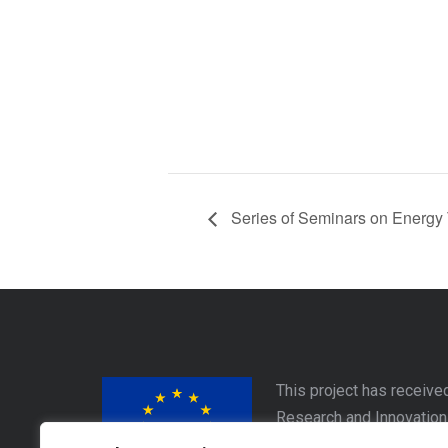
Series of Seminars on Energy T
This project has receive
Research and Innovatio
Este proyecto ha recibid