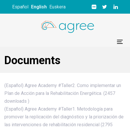
Skip
Skip
Español
English
Euskera
links
to
primary
navigation
Skip
to
Tog
content
nav
Documents
(Español) Agree Academy #Taller2. Como implementar un
Plan de Acción para la Rehabilitación Energética. (2457
downloads )
(Español) Agree Academy #Taller1. Metodología para
promover la replicación del diagnóstico y la priorización de
las intervenciones de rehabilitación residencial (2795