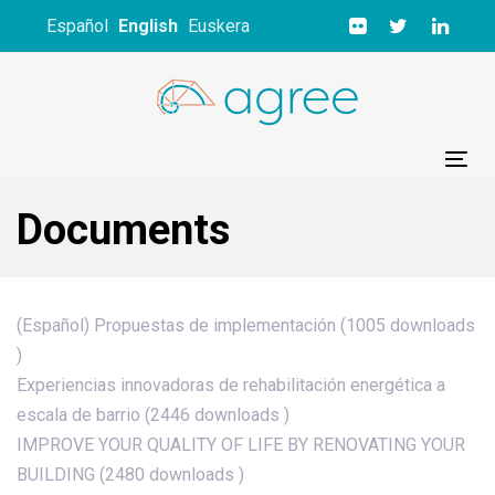
Skip
Skip
Español
English
Euskera
links
to
primary
navigation
Skip
to
Tog
content
nav
Documents
(Español) Propuestas de implementación (1005 downloads
)
Experiencias innovadoras de rehabilitación energética a
escala de barrio (2446 downloads )
IMPROVE YOUR QUALITY OF LIFE BY RENOVATING YOUR
BUILDING (2480 downloads )