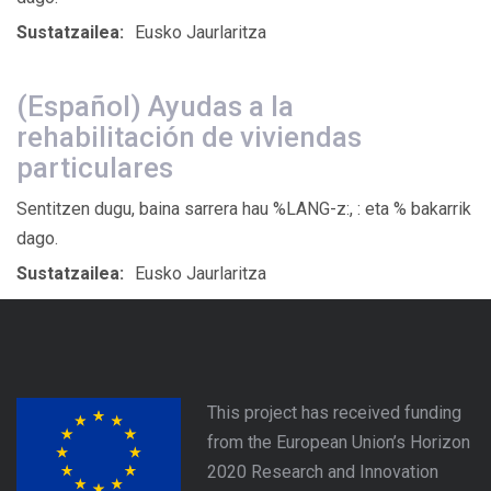
Sustatzailea:
Eusko Jaurlaritza
(Español) Ayudas a la
rehabilitación de viviendas
particulares
Sentitzen dugu, baina sarrera hau %LANG-z:, : eta % bakarrik
dago.
Sustatzailea:
Eusko Jaurlaritza
This project has received funding
from the European Union’s Horizon
2020 Research and Innovation