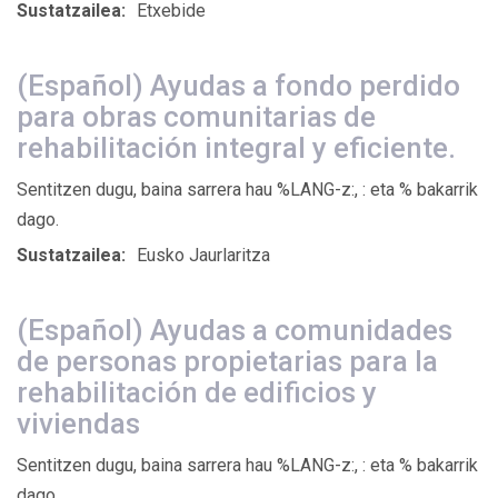
Sustatzailea:
Etxebide
(Español) Ayudas a fondo perdido
para obras comunitarias de
rehabilitación integral y eficiente.
Sentitzen dugu, baina sarrera hau %LANG-z:, : eta % bakarrik
dago.
Sustatzailea:
Eusko Jaurlaritza
(Español) Ayudas a comunidades
de personas propietarias para la
rehabilitación de edificios y
viviendas
Sentitzen dugu, baina sarrera hau %LANG-z:, : eta % bakarrik
dago.