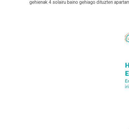
gehienak 4 solairu baino gehiago dituzten apartame