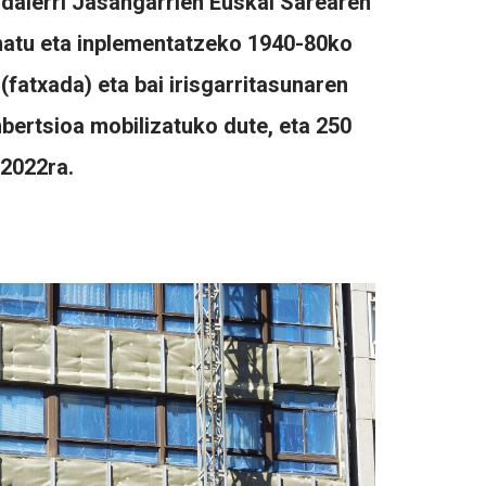
Udalerri Jasangarrien Euskal Sarearen
einatu eta inplementatzeko 1940-80ko
(fatxada) eta bai irisgarritasunaren
inbertsioa mobilizatuko dute, eta 250
 2022ra.