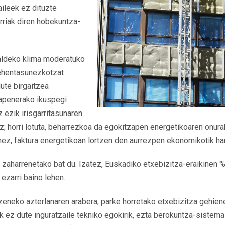
aileek ez dituzte
rriak diren hobekuntza-
aldeko klima moderatuko
lehentasunezkotzat
dute birgaitzea
zapenerako ikuspegi
z ezik irisgarritasunaren
uz; horri lotuta, beharrezkoa da egokitzapen energetikoaren onur
nez, faktura energetikoan lortzen den aurrezpen ekonomikotik ha
aharrenetako bat du. Izatez, Euskadiko etxebizitza-eraikinen % 
ezarri baino lehen.
zeneko azterlanaren arabera, parke horretako etxebizitza gehien
k ez dute inguratzaile tekniko egokirik, ezta berokuntza-sistema e