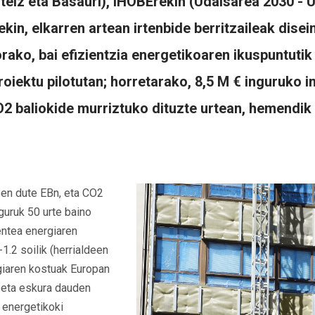
teiz eta Basauri), IHOBErekin (Udalsarea 2030 - 
ekin, elkarren artean irtenbide berritzaileak dis
ako, bai efizientzia energetikoaren ikuspuntutik 
proiektu pilotutan; horretarako, 8,5 M € inguruko 
2 baliokide murriztuko dituzte urtean, hemendik
zen dute EBn, eta CO2
guruk 50 urte baino
entea energiaren
1.2 soilik (herrialdeen
rgiaren kostuak Europan
n, eta eskura dauden
, energetikoki