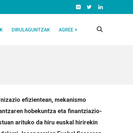
K
DIRULAGUNTZAK
AGREE +
rnizazio efizientean, mekanismo
antzaren hobekuntza eta finantziazio-
tuan arituko da hiru euskal hirirekin