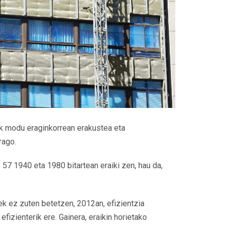
ak modu eraginkorrean erakustea eta
rago.
57 1940 eta 1980 bitartean eraiki zen, hau da,
ek ez zuten betetzen, 2012an, efizientzia
fizienterik ere. Gainera, eraikin horietako