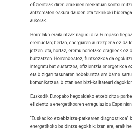
efizienteak diren eraikinen merkatuan kontsumitz
antzematen eskura dauden eta teknikoki bideraga
aukerak.
Horrelako eraikuntzak nagusi dira Europako hego
eremuetan; bertan, energiaren aurrezpena ez da 
jotzen, eta, hortaz, eremu horietako eragileek ez 
bultzatzen. Horrenbestez, funtsezkoa da egokit
integratu bat sustatzea, efizientzia energetikoa e
eta bizigarritasunaren hobekuntza ere barne sart
komunikatzea, biztanleen bizi-kalitateari dagokio
Euskadik Europako hegoaldeko etxebizitza-parke z
efizientzia energetikoaren erregulazioa Espainian 
“Euskadiko etxebizitza-parkearen diagnostikoa” i
energetikoko baldintza egokirik; izan ere, eraikine