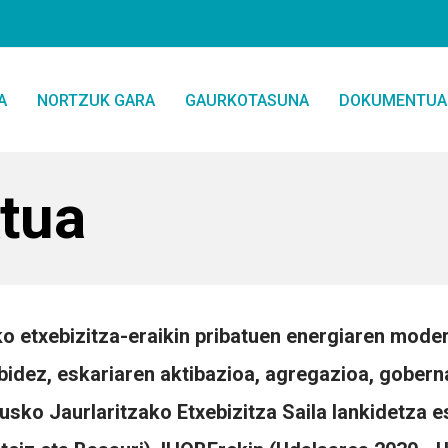
A
NORTZUK GARA
GAURKOTASUNA
DOKUMENTUA
tua
ko etxebizitza-eraikin pribatuen energiaren mode
 bidez, eskariaren aktibazioa, agregazioa, gobern
Eusko Jaurlaritzako Etxebizitza Saila lankidetza es