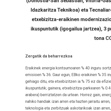
(Donostia-San Sebastián, Vitoria-Gas
Idazkaritza Teknikoa) eta Tecnaliar
etxebizitza-eraikinen modernizazior
ikuspuntutik (igogailua jartzea), 3 
tona CO
Zergatik da beharrezkoa
Eraikinek energia kontsumoaren % 40 inguru sort
emisioen % 36. Gaur egun, EBko eraikinen % 35 in
gehiago ditu, eta etxebizitzen ia % 75 ez da efizi
ikuspuntutik; gainera, etxebizitza-parkearen % 0.4-
arabera) berriztatzen da urtean. Horrez gain, ene
nahiko handiak izan arren eta hazten jarraitu arre
teknologia eta zerbitzuak askotarikoak izan arren