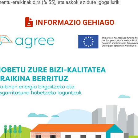
ntu-eraikinak dira (% 55), eta askok ez dute igogailurik.
INFORMAZIO GEHIAGO