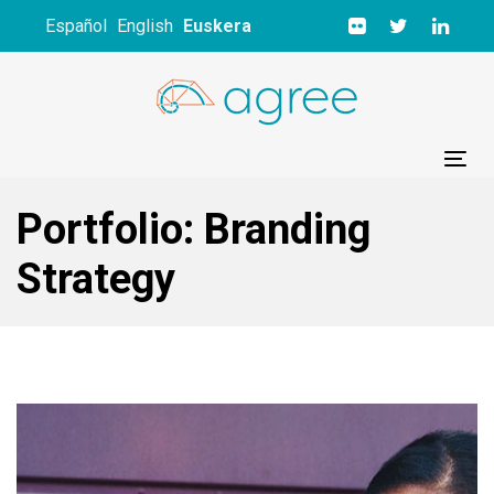
Skip
Skip
Español
English
Euskera
links
to
primary
navigation
Skip
to
Tog
content
nav
Portfolio: Branding
Strategy