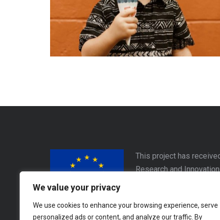
This project has receive
Research and Innovatio
Este proyecto ha recibid
We value your privacy
Horizon 2020 de la Unió
We use cookies to enhance your browsing experience, serve
personalized ads or content, and analyze our traffic. By