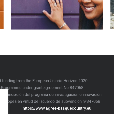
d funding from the European Union’s Horizon 2020
n Programme under grant agreement No 847068
o financiación del programa de investigación e innovación
n Europea en virtud del acuerdo de subvención nº847068
https://www.agree-basquecountry.eu