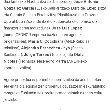
Jaurlaritzako Etxebizitza sailburuordea),
Jose Antonio
Gonzalez Garcia
(Eusko Jaurlaritzako Lurralde, Etxebizitza
eta Garraio Saileko Etxebizitza Planifikazio eta Prozesu
Operatiboen Zuzendaritzako kudeaketa ekonomiko eta
finantzarioaren arduraduna),
Jose Luis Lopez
jauna
(GEONOR enpresa bazkidearen agente
birgaitzailea
), Maria C. Cocchiara
(ANERReko sail
teknikoa),
Alejandro Barnechea Jayo
(Banco
Santander),
Jorge Torres
(Tecnalia) eta
Olatz
Nicolas
(Tecnalia), eta
Pedro Parra
(ANERReko
koordinatzailea).
Agree proiektua esperientzia berritzailea da arlo honetan,
eta ekitaldia egokia zen proiektua gauzatzean eskuratutako
ezagutza Euskadin sektoreko protagonistak direnen esku
jartzeko.