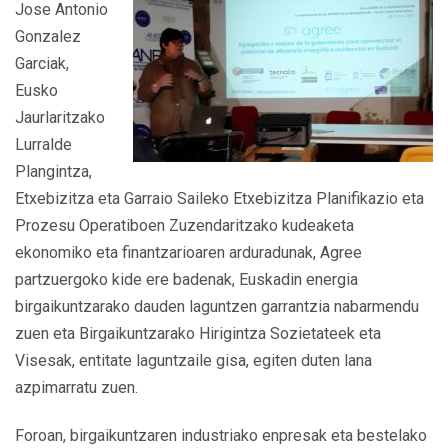
Jose Antonio
Gonzalez
Garciak,
Eusko
Jaurlaritzako
Lurralde
Plangintza,
Etxebizitza eta Garraio Saileko Etxebizitza Planifikazio eta
Prozesu Operatiboen Zuzendaritzako kudeaketa
ekonomiko eta finantzarioaren arduradunak, Agree
partzuergoko kide ere badenak, Euskadin energia
birgaikuntzarako dauden laguntzen garrantzia nabarmendu
zuen eta Birgaikuntzarako Hirigintza Sozietateek eta
Visesak, entitate laguntzaile gisa, egiten duten lana
azpimarratu zuen.
Foroan, birgaikuntzaren industriako enpresak eta bestelako