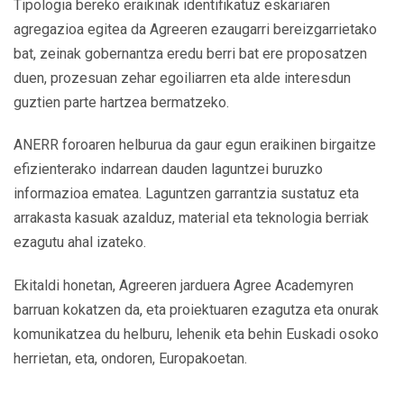
Tipologia bereko eraikinak identifikatuz eskariaren
agregazioa egitea da Agreeren ezaugarri bereizgarrietako
bat, zeinak gobernantza eredu berri bat ere proposatzen
duen, prozesuan zehar egoiliarren eta alde interesdun
guztien parte hartzea bermatzeko.
ANERR foroaren helburua da gaur egun eraikinen birgaitze
efizienterako indarrean dauden laguntzei buruzko
informazioa ematea. Laguntzen garrantzia sustatuz eta
arrakasta kasuak azalduz, material eta teknologia berriak
ezagutu ahal izateko.
Ekitaldi honetan, Agreeren jarduera Agree Academyren
barruan kokatzen da, eta proiektuaren ezagutza eta onurak
komunikatzea du helburu, lehenik eta behin Euskadi osoko
herrietan, eta, ondoren, Europakoetan.