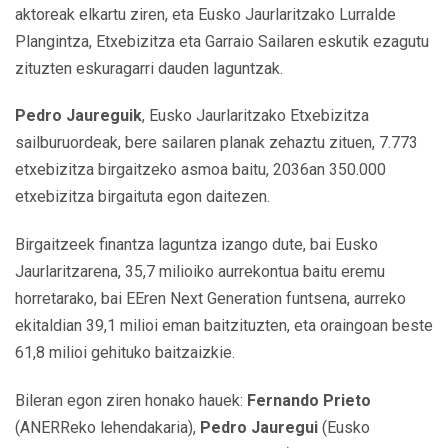
aktoreak elkartu ziren, eta Eusko Jaurlaritzako Lurralde
Plangintza, Etxebizitza eta Garraio Sailaren eskutik ezagutu
zituzten eskuragarri dauden laguntzak.
Pedro Jaureguik
, Eusko Jaurlaritzako Etxebizitza
sailburuordeak, bere sailaren planak zehaztu zituen, 7.773
etxebizitza birgaitzeko asmoa baitu, 2036an 350.000
etxebizitza birgaituta egon daitezen.
Birgaitzeek finantza laguntza izango dute, bai Eusko
Jaurlaritzarena, 35,7 milioiko aurrekontua baitu eremu
horretarako, bai EEren Next Generation funtsena, aurreko
ekitaldian 39,1 milioi eman baitzituzten, eta oraingoan beste
61,8 milioi gehituko baitzaizkie.
Bileran egon ziren honako hauek:
Fernando Prieto
(ANERReko lehendakaria),
Pedro Jauregui
(Eusko