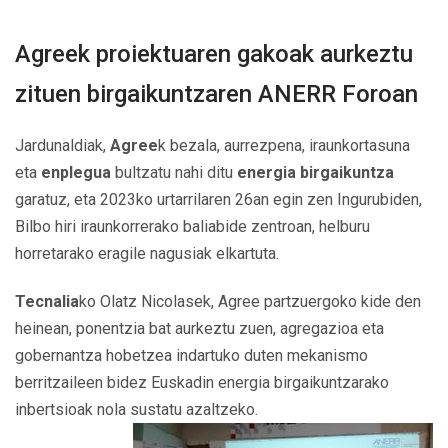
navigation
Agreek proiektuaren gakoak aurkeztu
zituen birgaikuntzaren ANERR Foroan
Jardunaldiak,
Agree
k bezala, aurrezpena, iraunkortasuna
eta
enplegua
bultzatu nahi ditu
energia birgaikuntza
garatuz, eta 2023ko urtarrilaren 26an egin zen Ingurubiden,
Bilbo hiri iraunkorrerako baliabide zentroan, helburu
horretarako eragile nagusiak elkartuta.
Tecnalia
ko Olatz Nicolasek, Agree partzuergoko kide den
heinean, ponentzia bat aurkeztu zuen, agregazioa eta
gobernantza hobetzea indartuko duten mekanismo
berritzaileen bidez Euskadin energia birgaikuntzarako
inbertsioak nola sustatu azaltzeko.